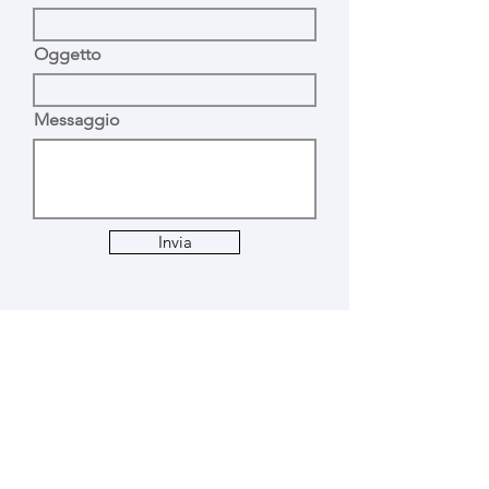
Oggetto
Messaggio
Invia
Iscriviti alla mailing list per
rimanere aggiornato sulle
nostre attività
Inserisci qui il tuo indirizzo mail