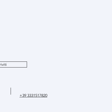
e
iviti
g
+39 3331517820