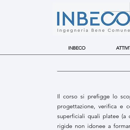
INBECO
ATTIVI
Il corso si prefigge lo sco
progettazione, verifica e c
superficiali quali platee (a
rigide non idonee a forma